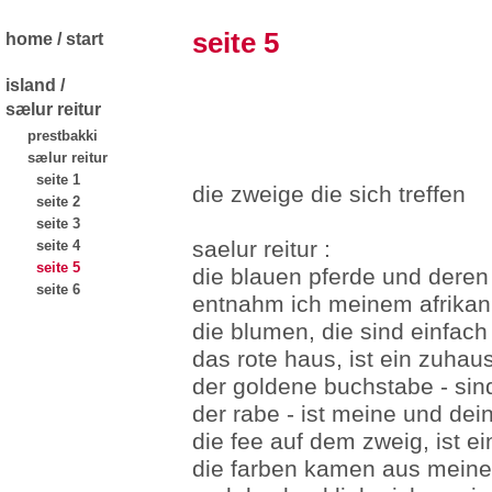
seite 5
home / start
island /
sælur reitur
prestbakki
sælur reitur
seite 1
die zweige die sich treffen
seite 2
seite 3
saelur reitur :
seite 4
seite 5
die blauen pferde und dere
seite 6
entnahm ich meinem afrikani
die blumen, die sind einfac
das rote haus, ist ein zuhau
der goldene buchstabe - sind
der rabe - ist meine und dei
die fee auf dem zweig, ist ei
die farben kamen aus meine